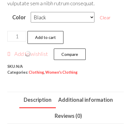
vulputate sem a nibh rutrum consequat.
Color
Clear
Add to cart
Add to wishlist
Compare
SKU:
N/A
Categories:
Clothing
,
Women's Clothing
Description
Additional information
Reviews (0)