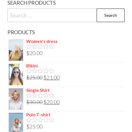
SEARCH PRODUCTS
PRODUCTS
Women's dress
$
20.00
R
a
t
Bikini
e
d
$
25.00
$
21.00
R
0
a
o
t
Single Shirt
u
e
t
d
$
30.00
$
20.00
o
R
0
f
a
o
5
t
Polo T-shirt
u
e
t
d
$
25.00
o
R
0
f