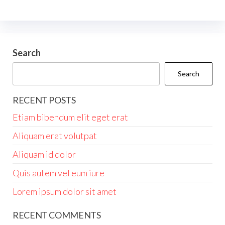
f
f
5
5
Search
Search
RECENT POSTS
Etiam bibendum elit eget erat
Aliquam erat volutpat
Aliquam id dolor
Quis autem vel eum iure
Lorem ipsum dolor sit amet
RECENT COMMENTS