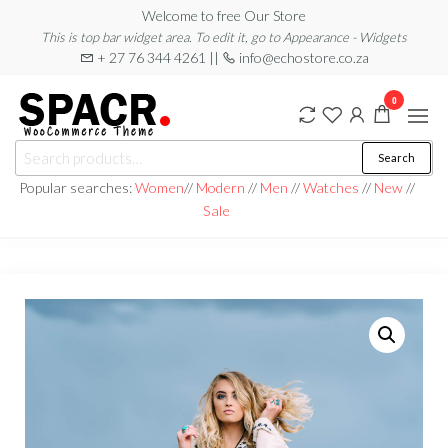
Welcome to free Our Store
This is top bar widget area. To edit it, go to Appearance - Widgets
+ 27 76 344 4261 ||
info@echostore.co.za
0
Echo
All in
Search
one
Store
place
Popular searches:
Women
//
Modern
//
Men
//
Watches
//
New
//
Online
Sale