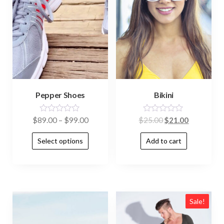
Pepper Shoes
Bikini
R
R
$
89.00
–
$
99.00
$
25.00
$
21.00
a
a
t
t
Select options
Add to cart
e
e
d
d
0
0
o
o
u
u
t
t
o
o
f
f
Sale!
5
5